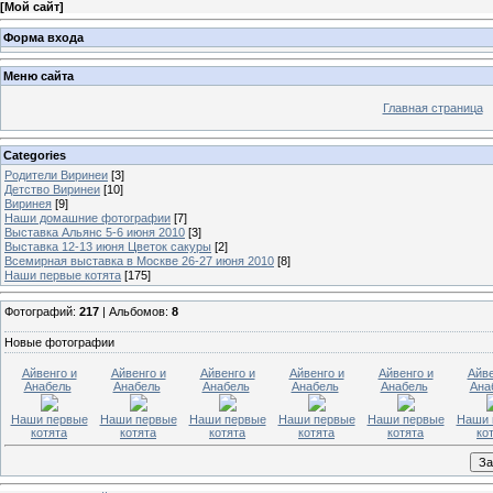
[
Мой сайт
]
Форма входа
Меню сайта
Главная страница
Categories
Родители Виринеи
[3]
Детство Виринеи
[10]
Виринея
[9]
Наши домашние фотографии
[7]
Выставка Альянс 5-6 июня 2010
[3]
Выставка 12-13 июня Цветок сакуры
[2]
Всемирная выставка в Москве 26-27 июня 2010
[8]
Наши первые котята
[175]
Фотографий:
217
| Альбомов:
8
Новые фотографии
Айвенго и
Айвенго и
Айвенго и
Айвенго и
Айвенго и
Айве
Анабель
Анабель
Анабель
Анабель
Анабель
Ана
Наши первые
Наши первые
Наши первые
Наши первые
Наши первые
Наши 
котята
котята
котята
котята
котята
ко